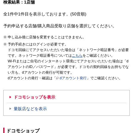
検索結果：1店舗
全1件中1件目を表示しております。(50音順)
予約申込する店舗/購入商品受取り店舗を選択してください。
申し込み後に店舗を変更することはできません。
予約手続きにはログインが必要です。
ドコモ回線にてアクセスいただいた場合は「ネットワーク暗証番号」が必要
です。ネットワーク暗証番号については
こちら
をご確認ください。
Wi-Fiまたはご自宅のインターネット環境にてアクセスいただいた場合は「d
アカウントのID／パスワード」が必要です。ドコモの契約回線をお持ちでな
い方も、dアカウントの発行が可能です。
dアカウントの発行・確認は「
dアカウント発行
」でご確認ください。
ドコモショップを表示
量販店などを表示
ドコモショップ