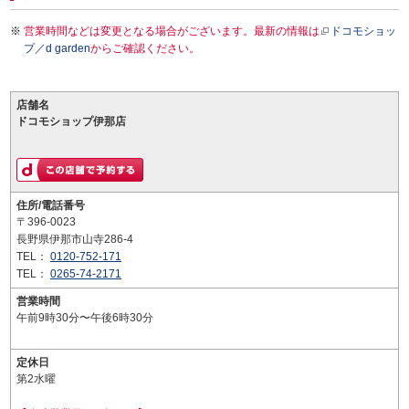
営業時間などは変更となる場合がございます。最新の情報は
ドコモショッ
プ／d garden
からご確認ください。
店舗名
ドコモショップ伊那店
住所/電話番号
〒396-0023
長野県伊那市山寺286-4
TEL：
0120-752-171
TEL：
0265-74-2171
営業時間
午前9時30分〜午後6時30分
定休日
第2水曜