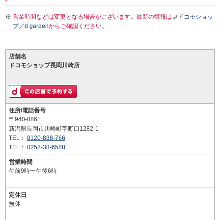
営業時間などは変更となる場合がございます。最新の情報は
ドコモショッ
プ／d garden
からご確認ください。
店舗名
ドコモショップ長岡川崎店
住所/電話番号
〒940-0861
新潟県長岡市川崎町字野口1282-1
TEL：
0120-838-766
TEL：
0258-38-6588
営業時間
午前9時〜午後6時
定休日
無休