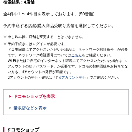
検索結果：4店舗
全4件中1 〜 4件目を表示しております。(50音順)
予約申込する店舗/購入商品受取り店舗を選択してください。
申し込み後に店舗を変更することはできません。
予約手続きにはログインが必要です。
ドコモ回線にてアクセスいただいた場合は「ネットワーク暗証番号」が必要
です。ネットワーク暗証番号については
こちら
をご確認ください。
Wi-Fiまたはご自宅のインターネット環境にてアクセスいただいた場合は「d
アカウントのID／パスワード」が必要です。ドコモの契約回線をお持ちでな
い方も、dアカウントの発行が可能です。
dアカウントの発行・確認は「
dアカウント発行
」でご確認ください。
ドコモショップを表示
量販店などを表示
ドコモショップ