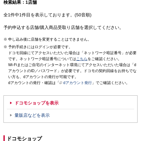
検索結果：1店舗
全1件中1件目を表示しております。(50音順)
予約申込する店舗/購入商品受取り店舗を選択してください。
申し込み後に店舗を変更することはできません。
予約手続きにはログインが必要です。
ドコモ回線にてアクセスいただいた場合は「ネットワーク暗証番号」が必要
です。ネットワーク暗証番号については
こちら
をご確認ください。
Wi-Fiまたはご自宅のインターネット環境にてアクセスいただいた場合は「d
アカウントのID／パスワード」が必要です。ドコモの契約回線をお持ちでな
い方も、dアカウントの発行が可能です。
dアカウントの発行・確認は「
dアカウント発行
」でご確認ください。
ドコモショップを表示
量販店などを表示
ドコモショップ