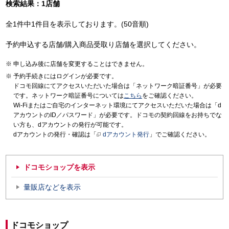
検索結果：1店舗
全1件中1件目を表示しております。(50音順)
予約申込する店舗/購入商品受取り店舗を選択してください。
申し込み後に店舗を変更することはできません。
予約手続きにはログインが必要です。
ドコモ回線にてアクセスいただいた場合は「ネットワーク暗証番号」が必要
です。ネットワーク暗証番号については
こちら
をご確認ください。
Wi-Fiまたはご自宅のインターネット環境にてアクセスいただいた場合は「d
アカウントのID／パスワード」が必要です。ドコモの契約回線をお持ちでな
い方も、dアカウントの発行が可能です。
dアカウントの発行・確認は「
dアカウント発行
」でご確認ください。
ドコモショップを表示
量販店などを表示
ドコモショップ