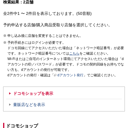
検索結果：2店舗
全2件中1 〜 2件目を表示しております。(50音順)
予約申込する店舗/購入商品受取り店舗を選択してください。
申し込み後に店舗を変更することはできません。
予約手続きにはログインが必要です。
ドコモ回線にてアクセスいただいた場合は「ネットワーク暗証番号」が必要
です。ネットワーク暗証番号については
こちら
をご確認ください。
Wi-Fiまたはご自宅のインターネット環境にてアクセスいただいた場合は「d
アカウントのID／パスワード」が必要です。ドコモの契約回線をお持ちでな
い方も、dアカウントの発行が可能です。
dアカウントの発行・確認は「
dアカウント発行
」でご確認ください。
ドコモショップを表示
量販店などを表示
ドコモショップ