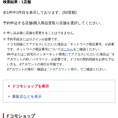
検索結果：1店舗
全1件中1件目を表示しております。(50音順)
予約申込する店舗/購入商品受取り店舗を選択してください。
申し込み後に店舗を変更することはできません。
予約手続きにはログインが必要です。
ドコモ回線にてアクセスいただいた場合は「ネットワーク暗証番号」が必要
です。ネットワーク暗証番号については
こちら
をご確認ください。
Wi-Fiまたはご自宅のインターネット環境にてアクセスいただいた場合は「d
アカウントのID／パスワード」が必要です。ドコモの契約回線をお持ちでな
い方も、dアカウントの発行が可能です。
dアカウントの発行・確認は「
dアカウント発行
」でご確認ください。
ドコモショップを表示
量販店などを表示
ドコモショップ