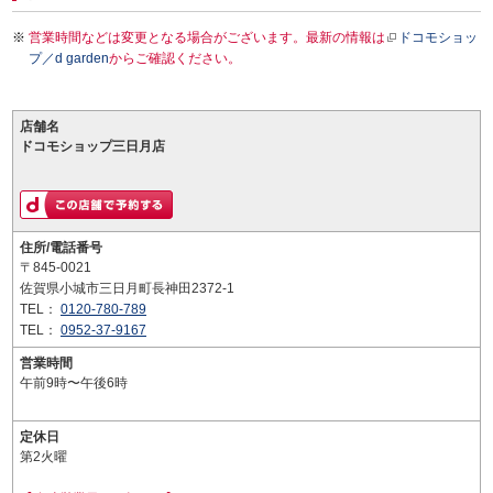
営業時間などは変更となる場合がございます。最新の情報は
ドコモショッ
プ／d garden
からご確認ください。
店舗名
ドコモショップ三日月店
住所/電話番号
〒845-0021
佐賀県小城市三日月町長神田2372-1
TEL：
0120-780-789
TEL：
0952-37-9167
営業時間
午前9時〜午後6時
定休日
第2火曜