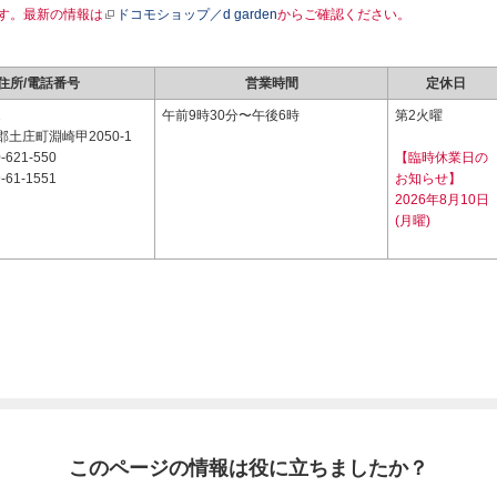
す。最新の情報は
ドコモショップ／d garden
からご確認ください。
住所/電話番号
営業時間
定休日
1
午前9時30分〜午後6時
第2火曜
土庄町淵崎甲2050-1
-621-550
【臨時休業日の
-61-1551
お知らせ】
2026年8月10日
(月曜)
このページの情報は役に立ちましたか？