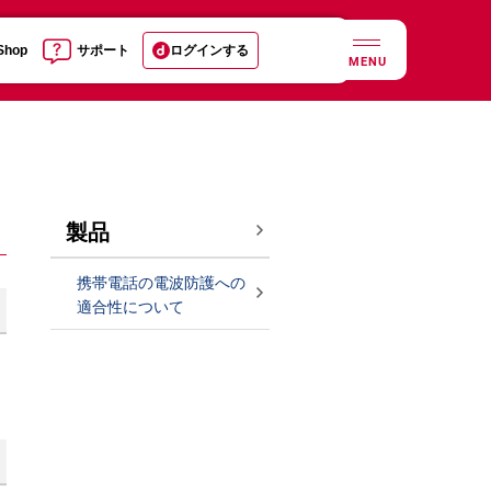
 Shop
サポート
ログインする
MENU
製品
携帯電話の電波防護への
適合性について