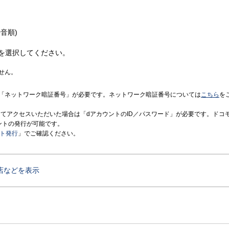
音順)
を選択してください。
せん。
「ネットワーク暗証番号」が必要です。ネットワーク暗証番号については
こちら
を
境にてアクセスいただいた場合は「dアカウントのID／パスワード」が必要です。ドコ
ントの発行が可能です。
ント発行
」でご確認ください。
店などを表示