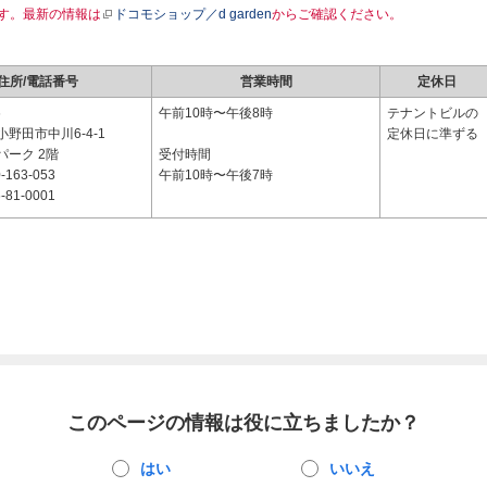
す。最新の情報は
ドコモショップ／d garden
からご確認ください。
住所/電話番号
営業時間
定休日
6
午前10時〜午後8時
テナントビルの
野田市中川6-4-1
定休日に準ずる
パーク 2階
受付時間
-163-053
午前10時〜午後7時
-81-0001
このページの情報は役に立ちましたか？
はい
いいえ