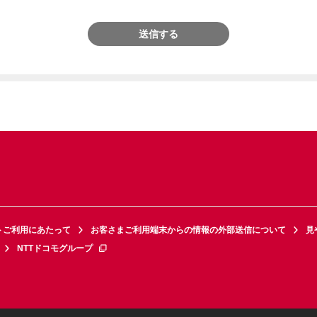
送信する
トご利用にあたって
お客さまご利用端末からの情報の外部送信について
見
NTTドコモグループ