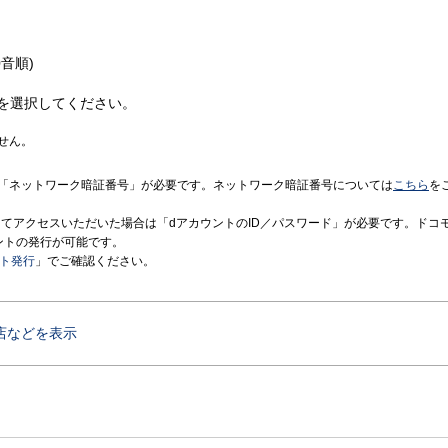
音順)
を選択してください。
せん。
「ネットワーク暗証番号」が必要です。ネットワーク暗証番号については
こちら
を
境にてアクセスいただいた場合は「dアカウントのID／パスワード」が必要です。ドコ
ントの発行が可能です。
ント発行
」でご確認ください。
店などを表示