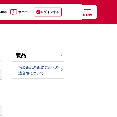
 Shop
サポート
ログインする
MENU
製品
携帯電話の電波防護への
適合性について