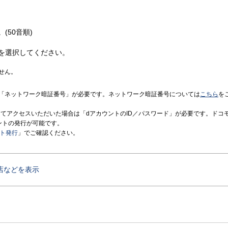
(50音順)
を選択してください。
せん。
「ネットワーク暗証番号」が必要です。ネットワーク暗証番号については
こちら
を
境にてアクセスいただいた場合は「dアカウントのID／パスワード」が必要です。ドコ
ントの発行が可能です。
ント発行
」でご確認ください。
店などを表示