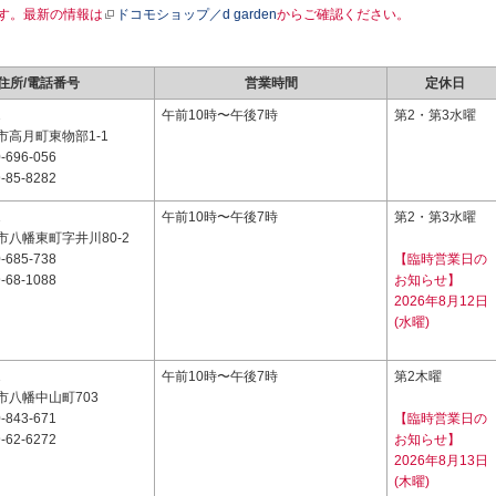
す。最新の情報は
ドコモショップ／d garden
からご確認ください。
住所/電話番号
営業時間
定休日
1
午前10時〜午後7時
第2・第3水曜
市高月町東物部1-1
-696-056
-85-8282
1
午前10時〜午後7時
第2・第3水曜
八幡東町字井川80-2
-685-738
【臨時営業日の
-68-1088
お知らせ】
2026年8月12日
(水曜)
1
午前10時〜午後7時
第2木曜
市八幡中山町703
-843-671
【臨時営業日の
-62-6272
お知らせ】
2026年8月13日
(木曜)