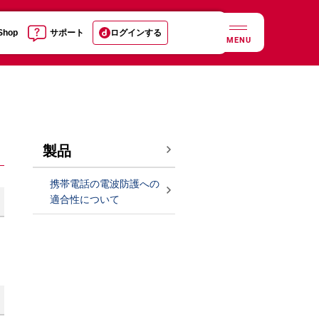
 Shop
サポート
ログインする
MENU
製品
携帯電話の電波防護への
適合性について