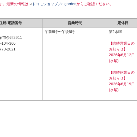
す。最新の情報は
ドコモショップ／d garden
からご確認ください。
住所/電話番号
営業時間
定休日
1
午前9時〜午後6時
第2水曜
市余川2911
-104-360
【臨時営業日の
770-2021
お知らせ】
2026年8月12日
(水曜)
【臨時休業日の
お知らせ】
2026年8月19日
(水曜)