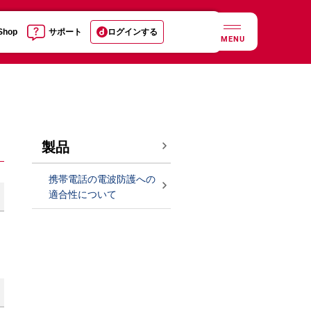
 Shop
サポート
ログインする
MENU
製品
携帯電話の電波防護への
適合性について