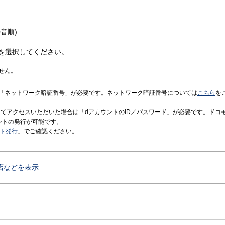
音順)
を選択してください。
せん。
「ネットワーク暗証番号」が必要です。ネットワーク暗証番号については
こちら
を
境にてアクセスいただいた場合は「dアカウントのID／パスワード」が必要です。ドコ
ントの発行が可能です。
ント発行
」でご確認ください。
店などを表示