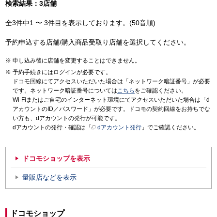
検索結果：3店舗
全3件中1 〜 3件目を表示しております。(50音順)
予約申込する店舗/購入商品受取り店舗を選択してください。
申し込み後に店舗を変更することはできません。
予約手続きにはログインが必要です。
ドコモ回線にてアクセスいただいた場合は「ネットワーク暗証番号」が必要
です。ネットワーク暗証番号については
こちら
をご確認ください。
Wi-Fiまたはご自宅のインターネット環境にてアクセスいただいた場合は「d
アカウントのID／パスワード」が必要です。ドコモの契約回線をお持ちでな
い方も、dアカウントの発行が可能です。
dアカウントの発行・確認は「
dアカウント発行
」でご確認ください。
ドコモショップを表示
量販店などを表示
ドコモショップ