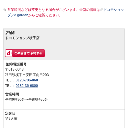
営業時間などは変更となる場合がございます。最新の情報は
ドコモショッ
プ／d garden
からご確認ください。
店舗名
ドコモショップ横手店
住所/電話番号
〒013-0043
秋田県横手市安田字向田203
TEL：
0120-706-868
TEL：
0182-36-6800
営業時間
午前9時30分〜午後6時30分
定休日
第2火曜