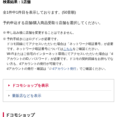
検索結果：1店舗
全1件中1件目を表示しております。(50音順)
予約申込する店舗/購入商品受取り店舗を選択してください。
申し込み後に店舗を変更することはできません。
予約手続きにはログインが必要です。
ドコモ回線にてアクセスいただいた場合は「ネットワーク暗証番号」が必要
です。ネットワーク暗証番号については
こちら
をご確認ください。
Wi-Fiまたはご自宅のインターネット環境にてアクセスいただいた場合は「d
アカウントのID／パスワード」が必要です。ドコモの契約回線をお持ちでな
い方も、dアカウントの発行が可能です。
dアカウントの発行・確認は「
dアカウント発行
」でご確認ください。
ドコモショップを表示
量販店などを表示
ドコモショップ