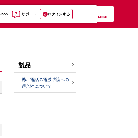
 Shop
サポート
ログインする
MENU
製品
携帯電話の電波防護への
適合性について