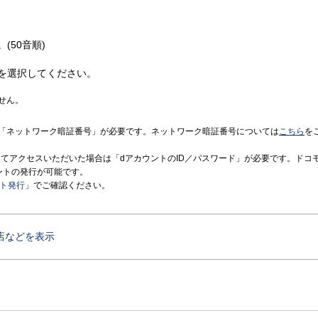
(50音順)
を選択してください。
せん。
「ネットワーク暗証番号」が必要です。ネットワーク暗証番号については
こちら
を
境にてアクセスいただいた場合は「dアカウントのID／パスワード」が必要です。ドコ
ントの発行が可能です。
ント発行
」でご確認ください。
店などを表示