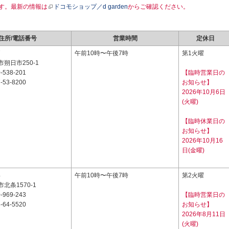
す。最新の情報は
ドコモショップ／d garden
からご確認ください。
住所/電話番号
営業時間
定休日
7
午前10時〜午後7時
第1火曜
朔日市250-1
-538-201
【臨時営業日の
-53-8200
お知らせ】
2026年10月6日
(火曜)
【臨時休業日の
お知らせ】
2026年10月16
日(金曜)
4
午前10時〜午後7時
第2火曜
北条1570-1
-969-243
【臨時営業日の
-64-5520
お知らせ】
2026年8月11日
(火曜)