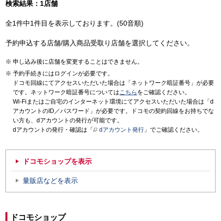
検索結果：1店舗
全1件中1件目を表示しております。(50音順)
予約申込する店舗/購入商品受取り店舗を選択してください。
申し込み後に店舗を変更することはできません。
予約手続きにはログインが必要です。
ドコモ回線にてアクセスいただいた場合は「ネットワーク暗証番号」が必要
です。ネットワーク暗証番号については
こちら
をご確認ください。
Wi-Fiまたはご自宅のインターネット環境にてアクセスいただいた場合は「d
アカウントのID／パスワード」が必要です。ドコモの契約回線をお持ちでな
い方も、dアカウントの発行が可能です。
dアカウントの発行・確認は「
dアカウント発行
」でご確認ください。
ドコモショップを表示
量販店などを表示
ドコモショップ