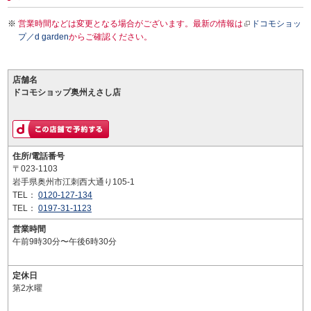
営業時間などは変更となる場合がございます。最新の情報は
ドコモショッ
プ／d garden
からご確認ください。
店舗名
ドコモショップ奥州えさし店
住所/電話番号
〒023-1103
岩手県奥州市江刺西大通り105-1
TEL：
0120-127-134
TEL：
0197-31-1123
営業時間
午前9時30分〜午後6時30分
定休日
第2水曜