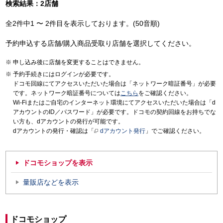
検索結果：2店舗
全2件中1 〜 2件目を表示しております。(50音順)
予約申込する店舗/購入商品受取り店舗を選択してください。
申し込み後に店舗を変更することはできません。
予約手続きにはログインが必要です。
ドコモ回線にてアクセスいただいた場合は「ネットワーク暗証番号」が必要
です。ネットワーク暗証番号については
こちら
をご確認ください。
Wi-Fiまたはご自宅のインターネット環境にてアクセスいただいた場合は「d
アカウントのID／パスワード」が必要です。ドコモの契約回線をお持ちでな
い方も、dアカウントの発行が可能です。
dアカウントの発行・確認は「
dアカウント発行
」でご確認ください。
ドコモショップを表示
量販店などを表示
ドコモショップ