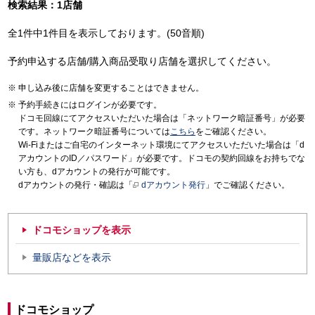
検索結果：1店舗
全1件中1件目を表示しております。(50音順)
予約申込する店舗/購入商品受取り店舗を選択してください。
申し込み後に店舗を変更することはできません。
予約手続きにはログインが必要です。
ドコモ回線にてアクセスいただいた場合は「ネットワーク暗証番号」が必要
です。ネットワーク暗証番号については
こちら
をご確認ください。
Wi-Fiまたはご自宅のインターネット環境にてアクセスいただいた場合は「d
アカウントのID／パスワード」が必要です。ドコモの契約回線をお持ちでな
い方も、dアカウントの発行が可能です。
dアカウントの発行・確認は「
dアカウント発行
」でご確認ください。
ドコモショップを表示
量販店などを表示
ドコモショップ