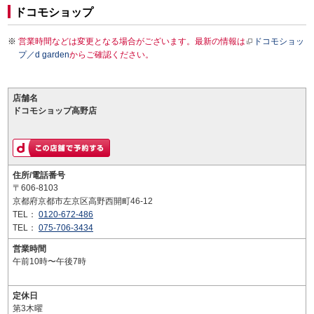
ドコモショップ
営業時間などは変更となる場合がございます。最新の情報は
ドコモショッ
プ／d garden
からご確認ください。
店舗名
ドコモショップ高野店
住所/電話番号
〒606-8103
京都府京都市左京区高野西開町46-12
TEL：
0120-672-486
TEL：
075-706-3434
営業時間
午前10時〜午後7時
定休日
第3木曜