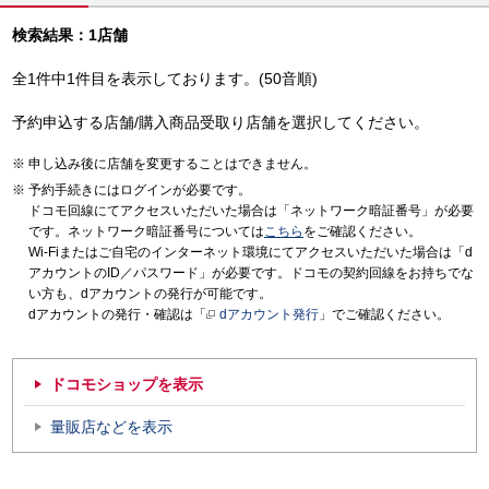
検索結果：1店舗
全1件中1件目を表示しております。(50音順)
予約申込する店舗/購入商品受取り店舗を選択してください。
申し込み後に店舗を変更することはできません。
予約手続きにはログインが必要です。
ドコモ回線にてアクセスいただいた場合は「ネットワーク暗証番号」が必要
です。ネットワーク暗証番号については
こちら
をご確認ください。
Wi-Fiまたはご自宅のインターネット環境にてアクセスいただいた場合は「d
アカウントのID／パスワード」が必要です。ドコモの契約回線をお持ちでな
い方も、dアカウントの発行が可能です。
dアカウントの発行・確認は「
dアカウント発行
」でご確認ください。
ドコモショップを表示
量販店などを表示