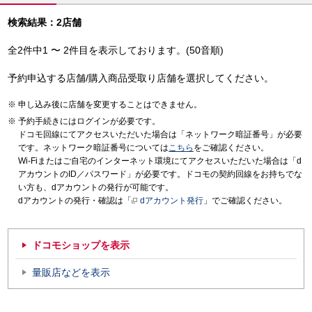
検索結果：2店舗
全2件中1 〜 2件目を表示しております。(50音順)
予約申込する店舗/購入商品受取り店舗を選択してください。
申し込み後に店舗を変更することはできません。
予約手続きにはログインが必要です。
ドコモ回線にてアクセスいただいた場合は「ネットワーク暗証番号」が必要
です。ネットワーク暗証番号については
こちら
をご確認ください。
Wi-Fiまたはご自宅のインターネット環境にてアクセスいただいた場合は「d
アカウントのID／パスワード」が必要です。ドコモの契約回線をお持ちでな
い方も、dアカウントの発行が可能です。
dアカウントの発行・確認は「
dアカウント発行
」でご確認ください。
ドコモショップを表示
量販店などを表示