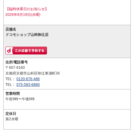
【臨時休業日のお知らせ】
2026年8月19日(水曜)
店舗名
ドコモショップ山科椥辻店
住所/電話番号
〒607-8160
京都府京都市山科区椥辻東浦町36
TEL：
0120-676-486
TEL：
075-583-6880
営業時間
午前9時〜午後6時
定休日
第2水曜