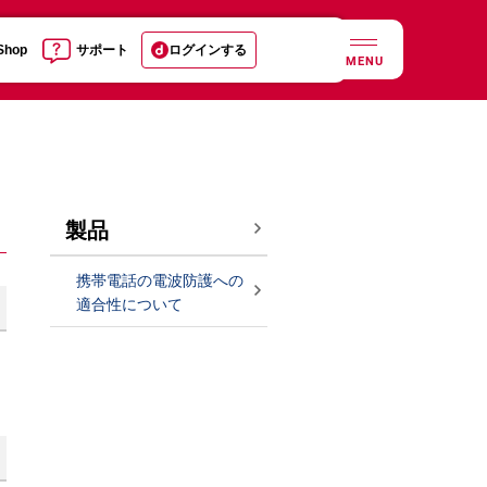
 Shop
サポート
ログインする
MENU
製品
携帯電話の電波防護への
適合性について