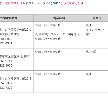
す。最新の情報は
ドコモショップ／d garden
からご確認ください。
住所/電話番号
営業時間
定休日
5
午前10時〜午後9時
無休
市右京区西院追分町25-1
イオンモール休
ル京都五条 3階
受付時間(ラストオーダー制を導入)
館日
-662-034
午前10時〜午後8時
326-4351
7
午前10時〜午後7時
第2木曜
市右京区西院東貝川町2
-606-744
323-9900
7
午前10時〜午後7時
無休
市右京区常盤東ノ町26-3
-525-357
432-7302