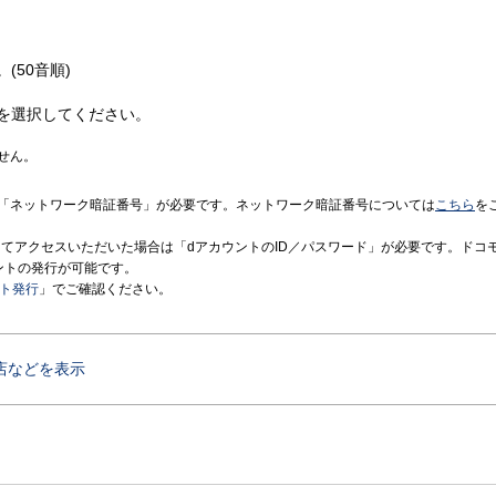
(50音順)
を選択してください。
せん。
「ネットワーク暗証番号」が必要です。ネットワーク暗証番号については
こちら
を
境にてアクセスいただいた場合は「dアカウントのID／パスワード」が必要です。ドコ
ントの発行が可能です。
ント発行
」でご確認ください。
店などを表示