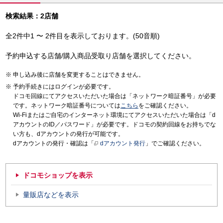
検索結果：2店舗
全2件中1 〜 2件目を表示しております。(50音順)
予約申込する店舗/購入商品受取り店舗を選択してください。
申し込み後に店舗を変更することはできません。
予約手続きにはログインが必要です。
ドコモ回線にてアクセスいただいた場合は「ネットワーク暗証番号」が必要
です。ネットワーク暗証番号については
こちら
をご確認ください。
Wi-Fiまたはご自宅のインターネット環境にてアクセスいただいた場合は「d
アカウントのID／パスワード」が必要です。ドコモの契約回線をお持ちでな
い方も、dアカウントの発行が可能です。
dアカウントの発行・確認は「
dアカウント発行
」でご確認ください。
ドコモショップを表示
量販店などを表示