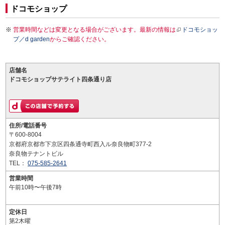
ドコモショップ
営業時間などは変更となる場合がございます。最新の情報は
ドコモショッ
プ／d garden
からご確認ください。
店舗名
ドコモショップサテライト四条通り店
住所/電話番号
〒600-8004
京都府京都市下京区四条通寺町西入ル奈良物町377-2
奈良物テナントビル
TEL：
075-585-2641
営業時間
午前10時〜午後7時
定休日
第2木曜