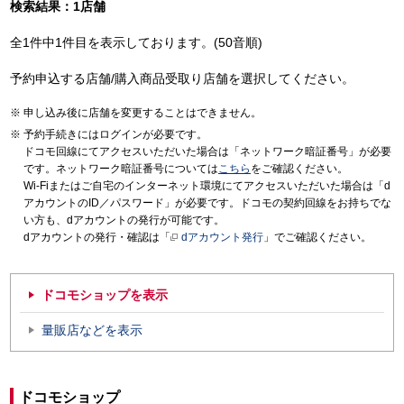
検索結果：1店舗
全1件中1件目を表示しております。(50音順)
予約申込する店舗/購入商品受取り店舗を選択してください。
申し込み後に店舗を変更することはできません。
予約手続きにはログインが必要です。
ドコモ回線にてアクセスいただいた場合は「ネットワーク暗証番号」が必要
です。ネットワーク暗証番号については
こちら
をご確認ください。
Wi-Fiまたはご自宅のインターネット環境にてアクセスいただいた場合は「d
アカウントのID／パスワード」が必要です。ドコモの契約回線をお持ちでな
い方も、dアカウントの発行が可能です。
dアカウントの発行・確認は「
dアカウント発行
」でご確認ください。
ドコモショップを表示
量販店などを表示
ドコモショップ