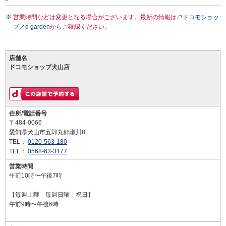
営業時間などは変更となる場合がございます。最新の情報は
ドコモショッ
プ／d garden
からご確認ください。
店舗名
ドコモショップ犬山店
住所/電話番号
〒484-0066
愛知県犬山市五郎丸郷瀬川8
TEL：
0120-563-180
TEL：
0568-63-3177
営業時間
午前10時〜午後7時
【毎週土曜 毎週日曜 祝日】
午前9時〜午後6時