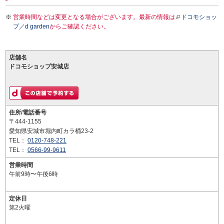
営業時間などは変更となる場合がございます。最新の情報は
ドコモショッ
プ／d garden
からご確認ください。
店舗名
ドコモショップ安城店
住所/電話番号
〒444-1155
愛知県安城市堀内町カラ桶23-2
TEL：
0120-748-221
TEL：
0566-99-9611
営業時間
午前9時〜午後6時
定休日
第2火曜