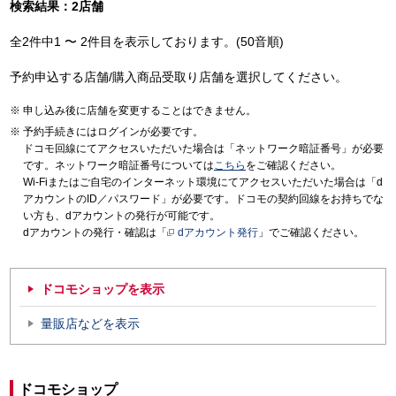
検索結果：2店舗
全2件中1 〜 2件目を表示しております。(50音順)
予約申込する店舗/購入商品受取り店舗を選択してください。
申し込み後に店舗を変更することはできません。
予約手続きにはログインが必要です。
ドコモ回線にてアクセスいただいた場合は「ネットワーク暗証番号」が必要
です。ネットワーク暗証番号については
こちら
をご確認ください。
Wi-Fiまたはご自宅のインターネット環境にてアクセスいただいた場合は「d
アカウントのID／パスワード」が必要です。ドコモの契約回線をお持ちでな
い方も、dアカウントの発行が可能です。
dアカウントの発行・確認は「
dアカウント発行
」でご確認ください。
ドコモショップを表示
量販店などを表示
ドコモショップ