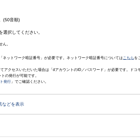
(50音順)
を選択してください。
せん。
「ネットワーク暗証番号」が必要です。ネットワーク暗証番号については
こちら
を
境にてアクセスいただいた場合は「dアカウントのID／パスワード」が必要です。ドコ
ントの発行が可能です。
ント発行
」でご確認ください。
店などを表示