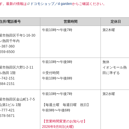
す。最新の情報は
ドコモショップ／d garden
からご確認ください。
住所/電話番号
営業時間
定休日
4
午前10時〜午後7時
第2木曜
市熱田区千年1-16-30
ン熱田千年内
-387-360
659-6500
3
午前10時〜午後9時
無休
市熱田区六野1-2-11
イオンモール熱
ル熱田 1階
※受付時間
田に準ずる
-742-151
午前10時〜午後8時
884-2151
2
午前10時〜午後7時
第2水曜
市熱田区金山町1-7-5
第1ビル 1階
【毎週土曜 毎週日曜 祝日】
-777-421
午前9時〜午後6時
678-5671
【営業時間変更のお知らせ】
2026年9月8日(火曜)