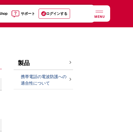
 Shop
サポート
ログインする
MENU
製品
携帯電話の電波防護への
適合性について