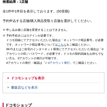
検索結果：1店舗
全1件中1件目を表示しております。(50音順)
予約申込する店舗/購入商品受取り店舗を選択してください。
申し込み後に店舗を変更することはできません。
予約手続きにはログインが必要です。
ドコモ回線にてアクセスいただいた場合は「ネットワーク暗証番号」が必要
です。ネットワーク暗証番号については
こちら
をご確認ください。
Wi-Fiまたはご自宅のインターネット環境にてアクセスいただいた場合は「d
アカウントのID／パスワード」が必要です。ドコモの契約回線をお持ちでな
い方も、dアカウントの発行が可能です。
dアカウントの発行・確認は「
dアカウント発行
」でご確認ください。
ドコモショップを表示
量販店などを表示
ドコモショップ