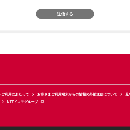
送信する
トご利用にあたって
お客さまご利用端末からの情報の外部送信について
見
NTTドコモグループ