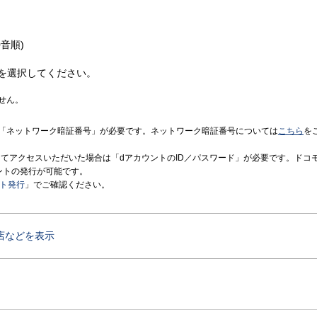
音順)
を選択してください。
せん。
「ネットワーク暗証番号」が必要です。ネットワーク暗証番号については
こちら
を
境にてアクセスいただいた場合は「dアカウントのID／パスワード」が必要です。ドコ
ントの発行が可能です。
ント発行
」でご確認ください。
店などを表示