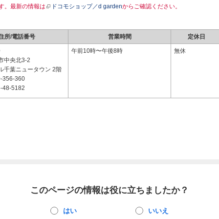
す。最新の情報は
ドコモショップ／d garden
からご確認ください。
住所/電話番号
営業時間
定休日
0
午前10時〜午後8時
無休
中央北3-2
ル千葉ニュータウン 2階
-356-360
-48-5182
このページの情報は役に立ちましたか？
はい
いいえ