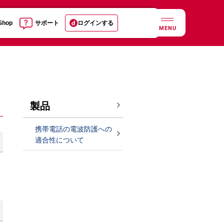
 Shop
サポート
ログインする
MENU
製品
携帯電話の電波防護への
適合性について