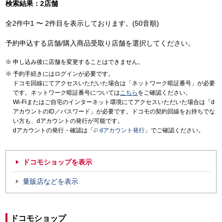
検索結果：2店舗
全2件中1 〜 2件目を表示しております。(50音順)
予約申込する店舗/購入商品受取り店舗を選択してください。
申し込み後に店舗を変更することはできません。
予約手続きにはログインが必要です。
ドコモ回線にてアクセスいただいた場合は「ネットワーク暗証番号」が必要
です。ネットワーク暗証番号については
こちら
をご確認ください。
Wi-Fiまたはご自宅のインターネット環境にてアクセスいただいた場合は「d
アカウントのID／パスワード」が必要です。ドコモの契約回線をお持ちでな
い方も、dアカウントの発行が可能です。
dアカウントの発行・確認は「
dアカウント発行
」でご確認ください。
ドコモショップを表示
量販店などを表示
ドコモショップ