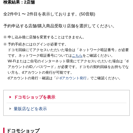
検索結果：2店舗
全2件中1 〜 2件目を表示しております。(50音順)
予約申込する店舗/購入商品受取り店舗を選択してください。
申し込み後に店舗を変更することはできません。
予約手続きにはログインが必要です。
ドコモ回線にてアクセスいただいた場合は「ネットワーク暗証番号」が必要
です。ネットワーク暗証番号については
こちら
をご確認ください。
Wi-Fiまたはご自宅のインターネット環境にてアクセスいただいた場合は「d
アカウントのID／パスワード」が必要です。ドコモの契約回線をお持ちでな
い方も、dアカウントの発行が可能です。
dアカウントの発行・確認は「
dアカウント発行
」でご確認ください。
ドコモショップを表示
量販店などを表示
ドコモショップ