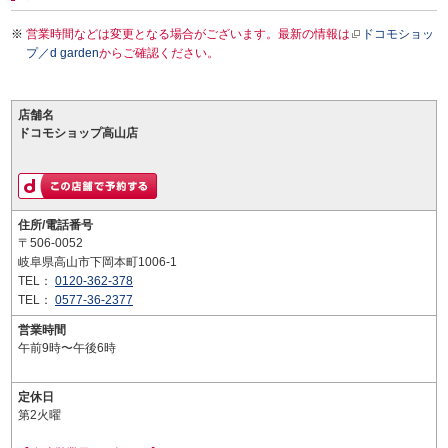
営業時間などは変更となる場合がございます。最新の情報は
ドコモショッ
プ／d garden
からご確認ください。
店舗名
ドコモショップ高山店
住所/電話番号
〒506-0052
岐阜県高山市下岡本町1006-1
TEL：
0120-362-378
TEL：
0577-36-2377
営業時間
午前9時〜午後6時
定休日
第2火曜