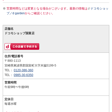
営業時間などは変更となる場合がございます。最新の情報は
ドコモショッ
プ／d garden
からご確認ください。
店舗名
ドコモショップ国富店
住所/電話番号
〒880-1113
宮崎県東諸県郡国富町大字木脇5199-5
TEL：
0120-386-360
TEL：
0985-30-6350
営業時間
午前9時〜午後6時
定休日
毎週水曜