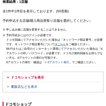
検索結果：1店舗
全1件中1件目を表示しております。(50音順)
予約申込する店舗/購入商品受取り店舗を選択してください。
申し込み後に店舗を変更することはできません。
予約手続きにはログインが必要です。
ドコモ回線にてアクセスいただいた場合は「ネットワーク暗証番号」が必要
です。ネットワーク暗証番号については
こちら
をご確認ください。
Wi-Fiまたはご自宅のインターネット環境にてアクセスいただいた場合は「d
アカウントのID／パスワード」が必要です。ドコモの契約回線をお持ちでな
い方も、dアカウントの発行が可能です。
dアカウントの発行・確認は「
dアカウント発行
」でご確認ください。
ドコモショップを表示
量販店などを表示
ドコモショップ