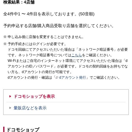
検索結果：4店舗
全4件中1 〜 4件目を表示しております。(50音順)
予約申込する店舗/購入商品受取り店舗を選択してください。
申し込み後に店舗を変更することはできません。
予約手続きにはログインが必要です。
ドコモ回線にてアクセスいただいた場合は「ネットワーク暗証番号」が必要
です。ネットワーク暗証番号については
こちら
をご確認ください。
Wi-Fiまたはご自宅のインターネット環境にてアクセスいただいた場合は「d
アカウントのID／パスワード」が必要です。ドコモの契約回線をお持ちでな
い方も、dアカウントの発行が可能です。
dアカウントの発行・確認は「
dアカウント発行
」でご確認ください。
ドコモショップを表示
量販店などを表示
ドコモショップ