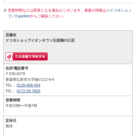
営業時間などは変更となる場合がございます。最新の情報は
ドコモショッ
プ／d garden
からご確認ください。
店舗名
ドコモショップイオンタウン弘前樋の口店
住所/電話番号
〒036-8278
青森県弘前市大字樋の口2-9-6
TEL：
0120-058-454
TEL：
0172-55-7820
営業時間
午前10時〜午後7時
定休日
無休