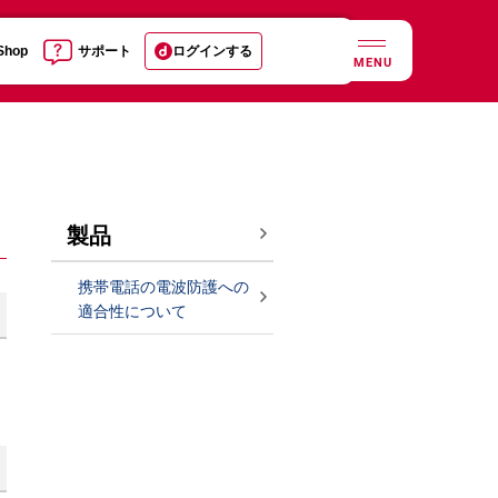
 Shop
サポート
ログインする
MENU
製品
携帯電話の電波防護への
適合性について