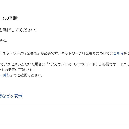
(50音順)
を選択してください。
せん。
「ネットワーク暗証番号」が必要です。ネットワーク暗証番号については
こちら
を
境にてアクセスいただいた場合は「dアカウントのID／パスワード」が必要です。ドコ
ントの発行が可能です。
ント発行
」でご確認ください。
店などを表示