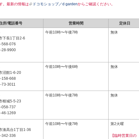
す。最新の情報は
ドコモショップ／d garden
からご確認ください。
住所/電話番号
営業時間
定休日
4
午前10時〜午後7時
無休
下長1丁目2-6
-568-076
-28-9900
1
午前10時〜午後6時
無休
沼館1-6-20
-158-668
-73-3011
6
午前10時〜午後7時
無休
根城5-5-23
-058-737
-46-1269
3
午前10時〜午後7時
第2火曜
湊高台1丁目1-36
-342-336
【臨時営業日の