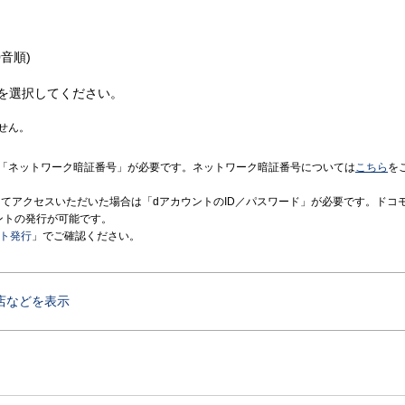
音順)
を選択してください。
せん。
「ネットワーク暗証番号」が必要です。ネットワーク暗証番号については
こちら
を
境にてアクセスいただいた場合は「dアカウントのID／パスワード」が必要です。ドコ
ントの発行が可能です。
ント発行
」でご確認ください。
店などを表示