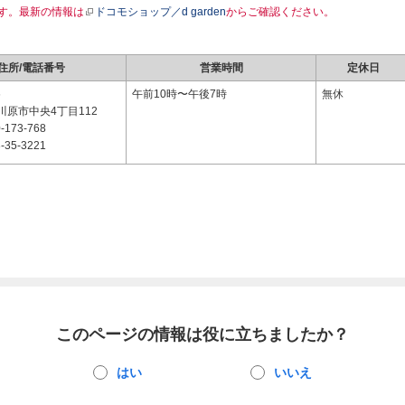
す。最新の情報は
ドコモショップ／d garden
からご確認ください。
住所/電話番号
営業時間
定休日
6
午前10時〜午後7時
無休
川原市中央4丁目112
-173-768
-35-3221
このページの情報は役に立ちましたか？
はい
いいえ