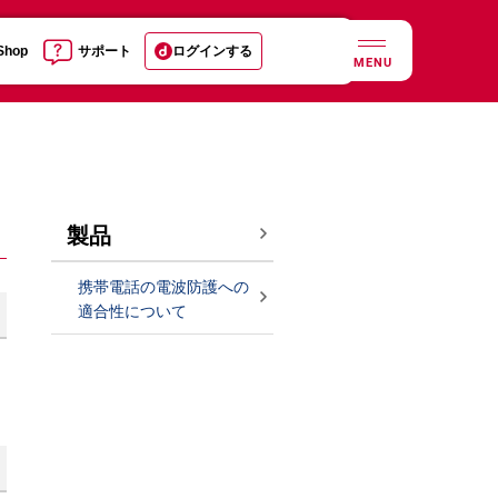
 Shop
サポート
ログインする
MENU
製品
携帯電話の電波防護への
適合性について