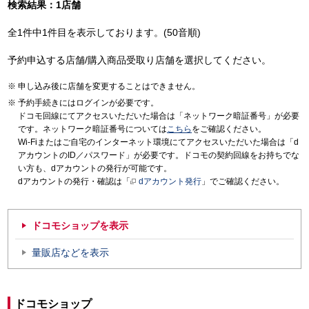
検索結果：1店舗
全1件中1件目を表示しております。(50音順)
予約申込する店舗/購入商品受取り店舗を選択してください。
申し込み後に店舗を変更することはできません。
予約手続きにはログインが必要です。
ドコモ回線にてアクセスいただいた場合は「ネットワーク暗証番号」が必要
です。ネットワーク暗証番号については
こちら
をご確認ください。
Wi-Fiまたはご自宅のインターネット環境にてアクセスいただいた場合は「d
アカウントのID／パスワード」が必要です。ドコモの契約回線をお持ちでな
い方も、dアカウントの発行が可能です。
dアカウントの発行・確認は「
dアカウント発行
」でご確認ください。
ドコモショップを表示
量販店などを表示
ドコモショップ