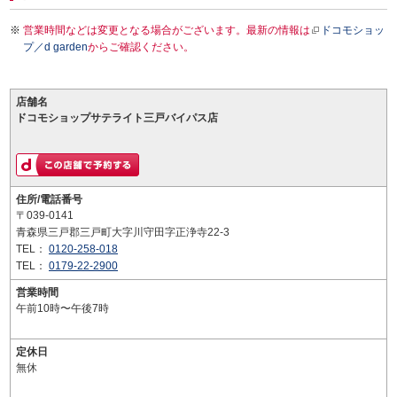
営業時間などは変更となる場合がございます。最新の情報は
ドコモショッ
プ／d garden
からご確認ください。
店舗名
ドコモショップサテライト三戸バイパス店
住所/電話番号
〒039-0141
青森県三戸郡三戸町大字川守田字正浄寺22-3
TEL：
0120-258-018
TEL：
0179-22-2900
営業時間
午前10時〜午後7時
定休日
無休