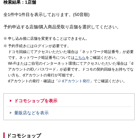
検索結果：1店舗
全1件中1件目を表示しております。(50音順)
予約申込する店舗/購入商品受取り店舗を選択してください。
申し込み後に店舗を変更することはできません。
予約手続きにはログインが必要です。
ドコモ回線にてアクセスいただいた場合は「ネットワーク暗証番号」が必要
です。ネットワーク暗証番号については
こちら
をご確認ください。
Wi-Fiまたはご自宅のインターネット環境にてアクセスいただいた場合は「d
アカウントのID／パスワード」が必要です。ドコモの契約回線をお持ちでな
い方も、dアカウントの発行が可能です。
dアカウントの発行・確認は「
dアカウント発行
」でご確認ください。
ドコモショップを表示
量販店などを表示
ドコモショップ