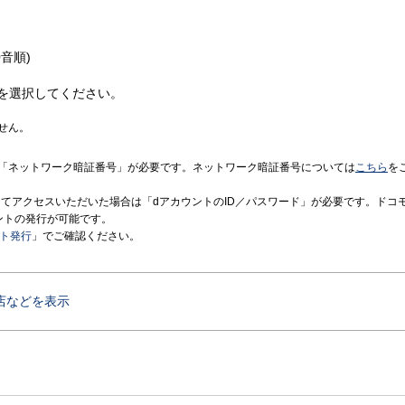
音順)
を選択してください。
せん。
「ネットワーク暗証番号」が必要です。ネットワーク暗証番号については
こちら
を
境にてアクセスいただいた場合は「dアカウントのID／パスワード」が必要です。ドコ
ントの発行が可能です。
ント発行
」でご確認ください。
店などを表示