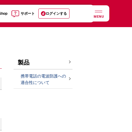
 Shop
サポート
ログインする
MENU
製品
携帯電話の電波防護への
適合性について