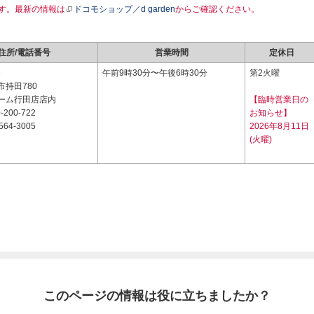
す。最新の情報は
ドコモショップ／d garden
からご確認ください。
住所/電話番号
営業時間
定休日
6
午前9時30分〜午後6時30分
第2火曜
持田780
ーム行田店店内
【臨時営業日の
-200-722
お知らせ】
564-3005
2026年8月11日
(火曜)
このページの情報は役に立ちましたか？