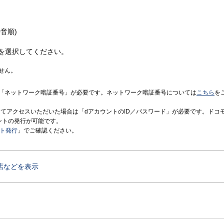
音順)
を選択してください。
せん。
「ネットワーク暗証番号」が必要です。ネットワーク暗証番号については
こちら
を
境にてアクセスいただいた場合は「dアカウントのID／パスワード」が必要です。ドコ
ントの発行が可能です。
ント発行
」でご確認ください。
店などを表示