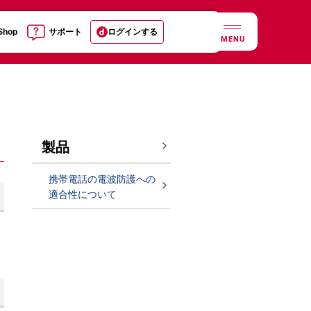
 Shop
サポート
ログインする
MENU
製品
携帯電話の電波防護への
適合性について