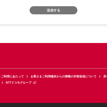
送信する
トご利用にあたって
お客さまご利用端末からの情報の外部送信について
見
NTTドコモグループ