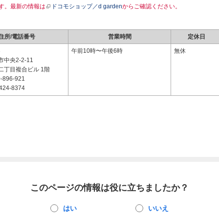
す。最新の情報は
ドコモショップ／d garden
からご確認ください。
住所/電話番号
営業時間
定休日
3
午前10時〜午後6時
無休
中央2-2-11
二丁目複合ビル 1階
-896-921
424-8374
このページの情報は役に立ちましたか？
はい
いいえ