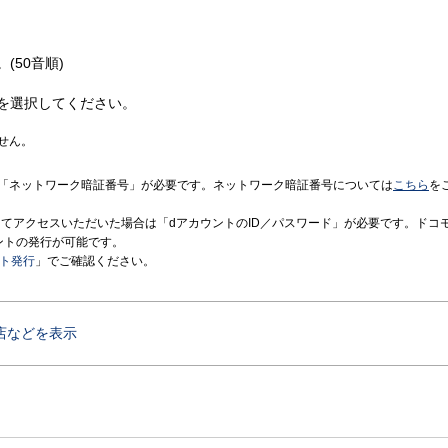
(50音順)
を選択してください。
せん。
「ネットワーク暗証番号」が必要です。ネットワーク暗証番号については
こちら
を
境にてアクセスいただいた場合は「dアカウントのID／パスワード」が必要です。ドコ
ントの発行が可能です。
ント発行
」でご確認ください。
店などを表示