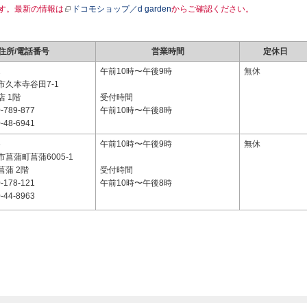
す。最新の情報は
ドコモショップ／d garden
からご確認ください。
住所/電話番号
営業時間
定休日
2
午前10時〜午後9時
無休
市久本寺谷田7-1
 1階
受付時間
-789-877
午前10時〜午後8時
-48-6941
6
午前10時〜午後9時
無休
菖蒲町菖蒲6005-1
蒲 2階
受付時間
-178-121
午前10時〜午後8時
-44-8963