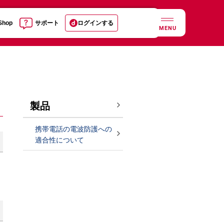
 Shop
サポート
ログインする
MENU
製品
携帯電話の電波防護への
適合性について