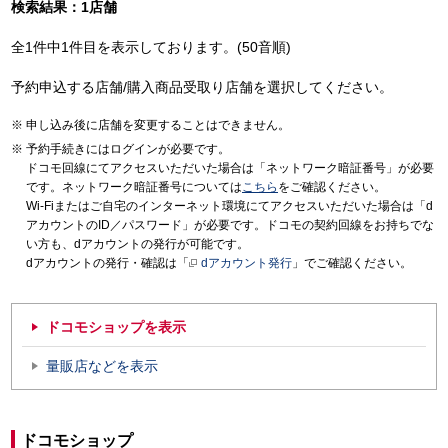
検索結果：1店舗
全1件中1件目を表示しております。(50音順)
予約申込する店舗/購入商品受取り店舗を選択してください。
申し込み後に店舗を変更することはできません。
予約手続きにはログインが必要です。
ドコモ回線にてアクセスいただいた場合は「ネットワーク暗証番号」が必要
です。ネットワーク暗証番号については
こちら
をご確認ください。
Wi-Fiまたはご自宅のインターネット環境にてアクセスいただいた場合は「d
アカウントのID／パスワード」が必要です。ドコモの契約回線をお持ちでな
い方も、dアカウントの発行が可能です。
dアカウントの発行・確認は「
dアカウント発行
」でご確認ください。
ドコモショップを表示
量販店などを表示
ドコモショップ