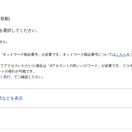
音順)
を選択してください。
せん。
「ネットワーク暗証番号」が必要です。ネットワーク暗証番号については
こちら
を
境にてアクセスいただいた場合は「dアカウントのID／パスワード」が必要です。ドコ
ントの発行が可能です。
ント発行
」でご確認ください。
店などを表示