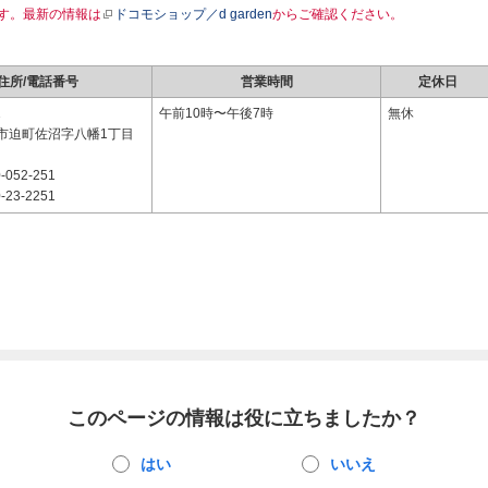
す。最新の情報は
ドコモショップ／d garden
からご確認ください。
住所/電話番号
営業時間
定休日
1
午前10時〜午後7時
無休
市迫町佐沼字八幡1丁目
-052-251
-23-2251
このページの情報は役に立ちましたか？
はい
いいえ