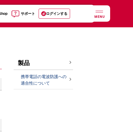
 Shop
サポート
ログインする
MENU
製品
携帯電話の電波防護への
適合性について