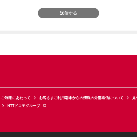
送信する
トご利用にあたって
お客さまご利用端末からの情報の外部送信について
見
NTTドコモグループ