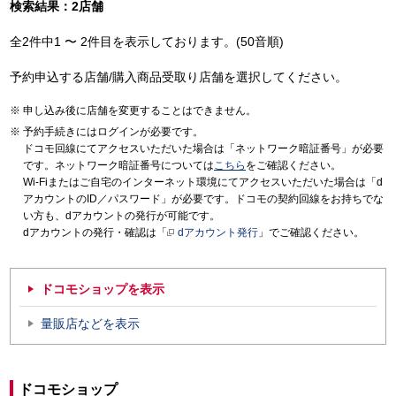
検索結果：2店舗
全2件中1 〜 2件目を表示しております。(50音順)
予約申込する店舗/購入商品受取り店舗を選択してください。
申し込み後に店舗を変更することはできません。
予約手続きにはログインが必要です。
ドコモ回線にてアクセスいただいた場合は「ネットワーク暗証番号」が必要
です。ネットワーク暗証番号については
こちら
をご確認ください。
Wi-Fiまたはご自宅のインターネット環境にてアクセスいただいた場合は「d
アカウントのID／パスワード」が必要です。ドコモの契約回線をお持ちでな
い方も、dアカウントの発行が可能です。
dアカウントの発行・確認は「
dアカウント発行
」でご確認ください。
ドコモショップを表示
量販店などを表示
ドコモショップ