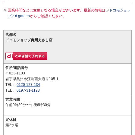
営業時間などは変更となる場合がございます。最新の情報は
ドコモショッ
プ／d garden
からご確認ください。
店舗名
ドコモショップ奥州えさし店
住所/電話番号
〒023-1103
岩手県奥州市江刺西大通り105-1
TEL：
0120-127-134
TEL：
0197-31-1123
営業時間
午前9時30分〜午後6時30分
定休日
第2水曜