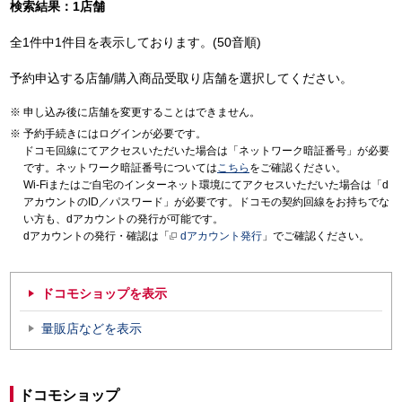
検索結果：1店舗
全1件中1件目を表示しております。(50音順)
予約申込する店舗/購入商品受取り店舗を選択してください。
申し込み後に店舗を変更することはできません。
予約手続きにはログインが必要です。
ドコモ回線にてアクセスいただいた場合は「ネットワーク暗証番号」が必要
です。ネットワーク暗証番号については
こちら
をご確認ください。
Wi-Fiまたはご自宅のインターネット環境にてアクセスいただいた場合は「d
アカウントのID／パスワード」が必要です。ドコモの契約回線をお持ちでな
い方も、dアカウントの発行が可能です。
dアカウントの発行・確認は「
dアカウント発行
」でご確認ください。
ドコモショップを表示
量販店などを表示
ドコモショップ