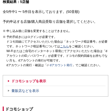
検索結果：5店舗
全5件中1 〜 5件目を表示しております。(50音順)
予約申込する店舗/購入商品受取り店舗を選択してください。
申し込み後に店舗を変更することはできません。
予約手続きにはログインが必要です。
ドコモ回線にてアクセスいただいた場合は「ネットワーク暗証番号」が必要
です。ネットワーク暗証番号については
こちら
をご確認ください。
Wi-Fiまたはご自宅のインターネット環境にてアクセスいただいた場合は「d
アカウントのID／パスワード」が必要です。ドコモの契約回線をお持ちでな
い方も、dアカウントの発行が可能です。
dアカウントの発行・確認は「
dアカウント発行
」でご確認ください。
ドコモショップを表示
量販店などを表示
ドコモショップ