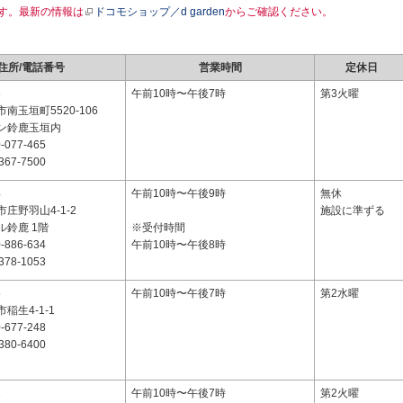
す。最新の情報は
ドコモショップ／d garden
からご確認ください。
住所/電話番号
営業時間
定休日
6
午前10時〜午後7時
第3火曜
南玉垣町5520-106
ン鈴鹿玉垣内
-077-465
367-7500
4
午前10時〜午後9時
無休
庄野羽山4-1-2
施設に準ずる
ル鈴鹿 1階
※受付時間
-886-634
午前10時〜午後8時
378-1053
5
午前10時〜午後7時
第2水曜
稲生4-1-1
-677-248
380-6400
1
午前10時〜午後7時
第2火曜