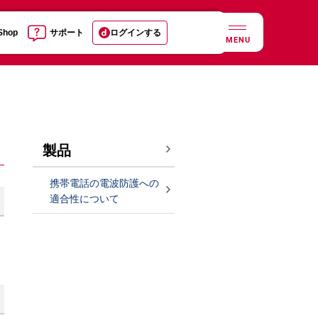
 Shop
サポート
ログインする
MENU
製品
携帯電話の電波防護への
適合性について