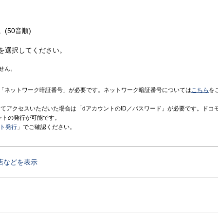
(50音順)
を選択してください。
せん。
「ネットワーク暗証番号」が必要です。ネットワーク暗証番号については
こちら
を
境にてアクセスいただいた場合は「dアカウントのID／パスワード」が必要です。ドコ
ントの発行が可能です。
ント発行
」でご確認ください。
店などを表示