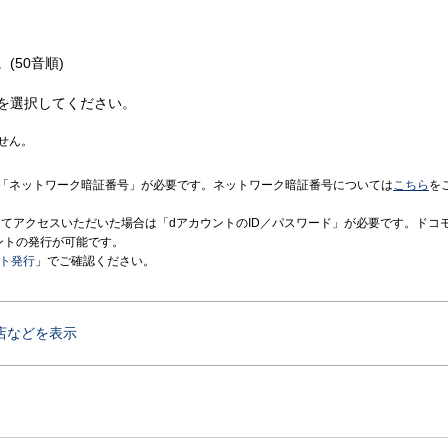
(50音順)
を選択してください。
せん。
「ネットワーク暗証番号」が必要です。ネットワーク暗証番号については
こちら
を
境にてアクセスいただいた場合は「dアカウントのID／パスワード」が必要です。ドコ
ントの発行が可能です。
ント発行
」でご確認ください。
店などを表示