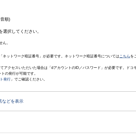
音順)
を選択してください。
せん。
「ネットワーク暗証番号」が必要です。ネットワーク暗証番号については
こちら
を
境にてアクセスいただいた場合は「dアカウントのID／パスワード」が必要です。ドコ
ントの発行が可能です。
ント発行
」でご確認ください。
店などを表示