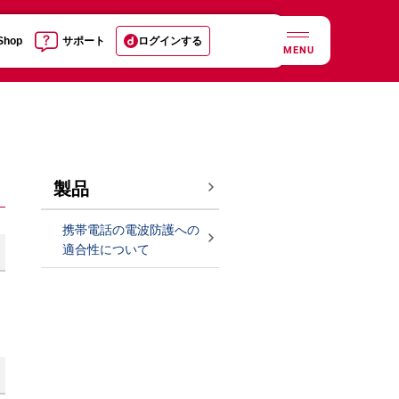
 Shop
サポート
ログインする
MENU
製品
携帯電話の電波防護への
適合性について