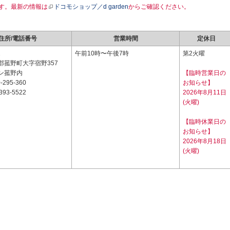
す。最新の情報は
ドコモショップ／d garden
からご確認ください。
住所/電話番号
営業時間
定休日
2
午前10時〜午後7時
第2火曜
郡菰野町大字宿野357
ン菰野内
【臨時営業日の
-295-360
お知らせ】
393-5522
2026年8月11日
(火曜)
【臨時休業日の
お知らせ】
2026年8月18日
(火曜)