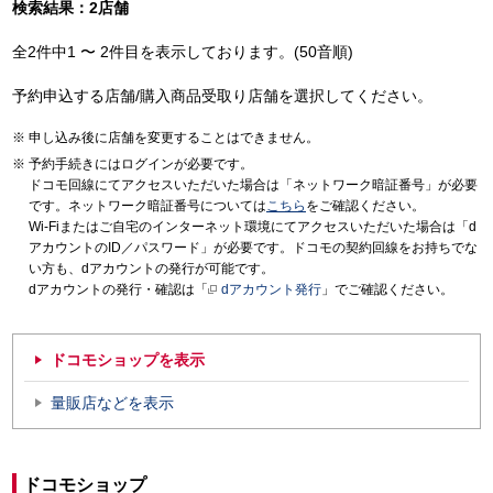
検索結果：2店舗
全2件中1 〜 2件目を表示しております。(50音順)
予約申込する店舗/購入商品受取り店舗を選択してください。
申し込み後に店舗を変更することはできません。
予約手続きにはログインが必要です。
ドコモ回線にてアクセスいただいた場合は「ネットワーク暗証番号」が必要
です。ネットワーク暗証番号については
こちら
をご確認ください。
Wi-Fiまたはご自宅のインターネット環境にてアクセスいただいた場合は「d
アカウントのID／パスワード」が必要です。ドコモの契約回線をお持ちでな
い方も、dアカウントの発行が可能です。
dアカウントの発行・確認は「
dアカウント発行
」でご確認ください。
ドコモショップを表示
量販店などを表示
ドコモショップ