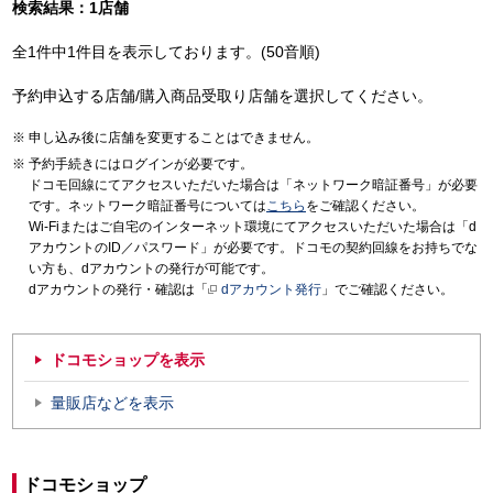
検索結果：1店舗
全1件中1件目を表示しております。(50音順)
予約申込する店舗/購入商品受取り店舗を選択してください。
申し込み後に店舗を変更することはできません。
予約手続きにはログインが必要です。
ドコモ回線にてアクセスいただいた場合は「ネットワーク暗証番号」が必要
です。ネットワーク暗証番号については
こちら
をご確認ください。
Wi-Fiまたはご自宅のインターネット環境にてアクセスいただいた場合は「d
アカウントのID／パスワード」が必要です。ドコモの契約回線をお持ちでな
い方も、dアカウントの発行が可能です。
dアカウントの発行・確認は「
dアカウント発行
」でご確認ください。
ドコモショップを表示
量販店などを表示
ドコモショップ