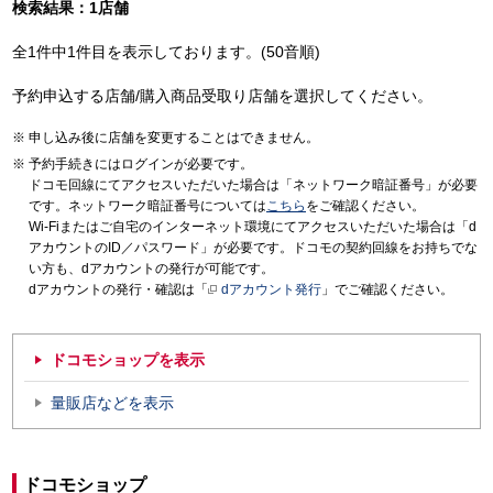
検索結果：1店舗
全1件中1件目を表示しております。(50音順)
予約申込する店舗/購入商品受取り店舗を選択してください。
申し込み後に店舗を変更することはできません。
予約手続きにはログインが必要です。
ドコモ回線にてアクセスいただいた場合は「ネットワーク暗証番号」が必要
です。ネットワーク暗証番号については
こちら
をご確認ください。
Wi-Fiまたはご自宅のインターネット環境にてアクセスいただいた場合は「d
アカウントのID／パスワード」が必要です。ドコモの契約回線をお持ちでな
い方も、dアカウントの発行が可能です。
dアカウントの発行・確認は「
dアカウント発行
」でご確認ください。
ドコモショップを表示
量販店などを表示
ドコモショップ