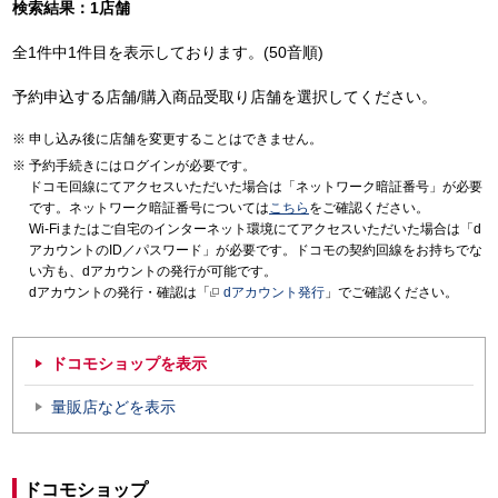
検索結果：1店舗
全1件中1件目を表示しております。(50音順)
予約申込する店舗/購入商品受取り店舗を選択してください。
申し込み後に店舗を変更することはできません。
予約手続きにはログインが必要です。
ドコモ回線にてアクセスいただいた場合は「ネットワーク暗証番号」が必要
です。ネットワーク暗証番号については
こちら
をご確認ください。
Wi-Fiまたはご自宅のインターネット環境にてアクセスいただいた場合は「d
アカウントのID／パスワード」が必要です。ドコモの契約回線をお持ちでな
い方も、dアカウントの発行が可能です。
dアカウントの発行・確認は「
dアカウント発行
」でご確認ください。
ドコモショップを表示
量販店などを表示
ドコモショップ