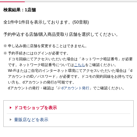
検索結果：1店舗
全1件中1件目を表示しております。(50音順)
予約申込する店舗/購入商品受取り店舗を選択してください。
申し込み後に店舗を変更することはできません。
予約手続きにはログインが必要です。
ドコモ回線にてアクセスいただいた場合は「ネットワーク暗証番号」が必要
です。ネットワーク暗証番号については
こちら
をご確認ください。
Wi-Fiまたはご自宅のインターネット環境にてアクセスいただいた場合は「d
アカウントのID／パスワード」が必要です。ドコモの契約回線をお持ちでな
い方も、dアカウントの発行が可能です。
dアカウントの発行・確認は「
dアカウント発行
」でご確認ください。
ドコモショップを表示
量販店などを表示