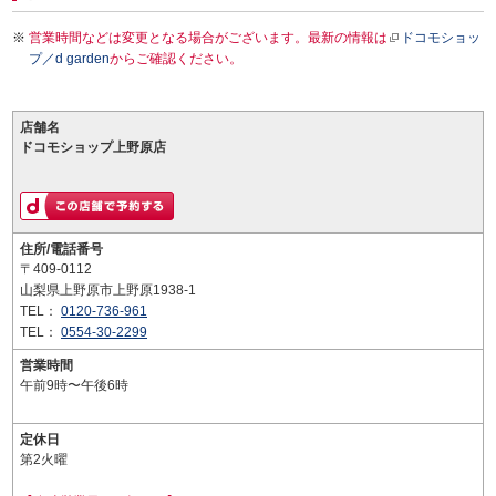
営業時間などは変更となる場合がございます。最新の情報は
ドコモショッ
プ／d garden
からご確認ください。
店舗名
ドコモショップ上野原店
住所/電話番号
〒409-0112
山梨県上野原市上野原1938-1
TEL：
0120-736-961
TEL：
0554-30-2299
営業時間
午前9時〜午後6時
定休日
第2火曜