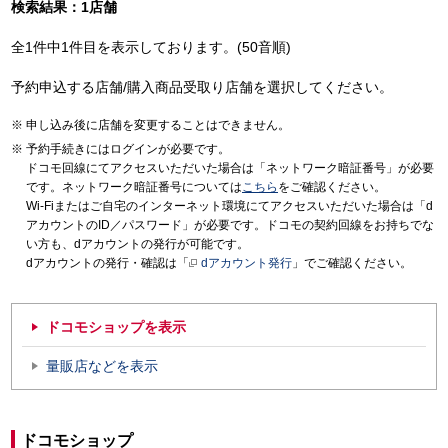
検索結果：1店舗
全1件中1件目を表示しております。(50音順)
予約申込する店舗/購入商品受取り店舗を選択してください。
申し込み後に店舗を変更することはできません。
予約手続きにはログインが必要です。
ドコモ回線にてアクセスいただいた場合は「ネットワーク暗証番号」が必要
です。ネットワーク暗証番号については
こちら
をご確認ください。
Wi-Fiまたはご自宅のインターネット環境にてアクセスいただいた場合は「d
アカウントのID／パスワード」が必要です。ドコモの契約回線をお持ちでな
い方も、dアカウントの発行が可能です。
dアカウントの発行・確認は「
dアカウント発行
」でご確認ください。
ドコモショップを表示
量販店などを表示
ドコモショップ